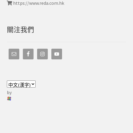
https://www.reda.com.hk
關注我們
by