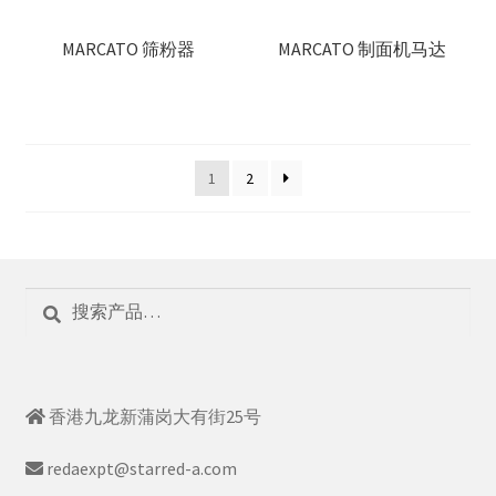
MARCATO 筛粉器
MARCATO 制面机马达
1
2
搜
搜
索：
索
香港九龙新蒲岗大有街25号
redaexpt@starred-a.com