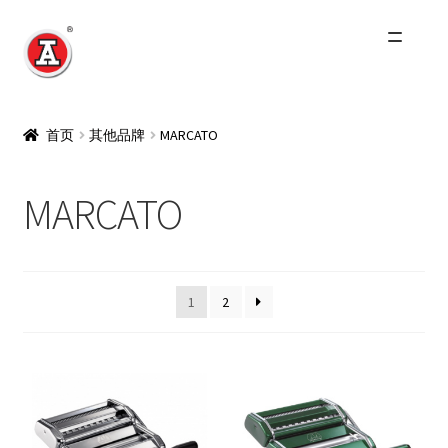
跳
跳
到
到
导
内
主页
航
容
首页
其他品牌
MARCATO
关于我们
MARCATO
红A历史
Expand
产品
child
1
2
menu
最新资讯
其他品牌
零售商及分销商