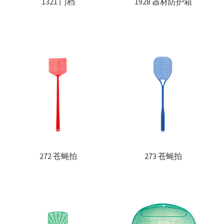
1321 门档
1928 器材防护箱
272 苍蝇拍
273 苍蝇拍