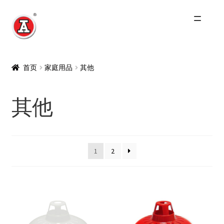
跳
跳
到
到
导
内
主页
航
容
首页
家庭用品
其他
关于我们
其他
红A历史
Expand
产品
child
1
2
menu
最新资讯
其他品牌
零售商及分销商