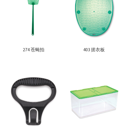
274 苍蝇拍
403 搓衣板