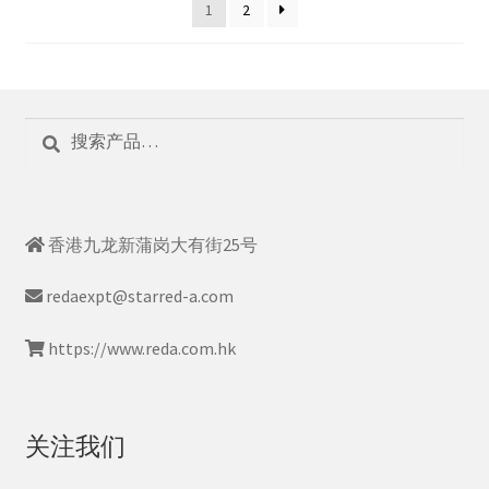
1
2
搜
搜
索：
索
香港九龙新蒲岗大有街25号
redaexpt@starred-a.com
https://www.reda.com.hk
关注我们