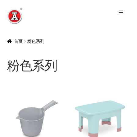
跳
跳
到
到
导
内
主页
航
容
首页
粉色系列
关于我们
粉色系列
红A历史
Expand
产品
child
menu
最新产品
Catering & Industrial Products
家庭用品