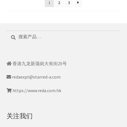
1
2
3
搜
搜
索：
索
香港九龙新蒲岗大有街25号
redaexpt@starred-a.com
https://www.reda.com.hk
关注我们