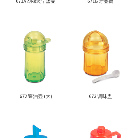
671A 胡椒粉 / 盐壶
671B 牙签筒
672 酱油壶 (大)
673 调味盅