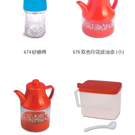
674 砂糖樽
676 双色印花豉油壶 (小)