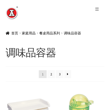
跳
跳
到
到
导
内
主页
航
容
首页
家庭用品
餐桌用品系列
调味品容器
关于我们
调味品容器
红A历史
Expand
产品
child
1
2
3
menu
最新资讯
其他品牌
零售商及分销商