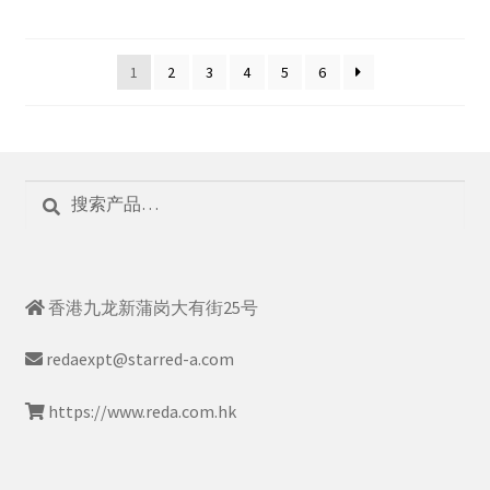
1
2
3
4
5
6
搜
搜
索：
索
香港九龙新蒲岗大有街25号
redaexpt@starred-a.com
https://www.reda.com.hk