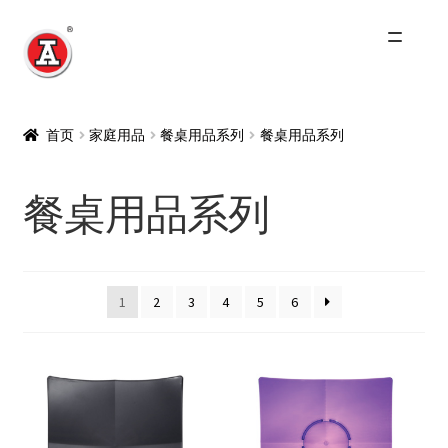
跳
跳
到
到
导
内
主页
航
容
首页
家庭用品
餐桌用品系列
餐桌用品系列
关于我们
餐桌用品系列
红A历史
Expand
产品
child
1
2
3
4
5
6
menu
最新资讯
其他品牌
零售商及分销商