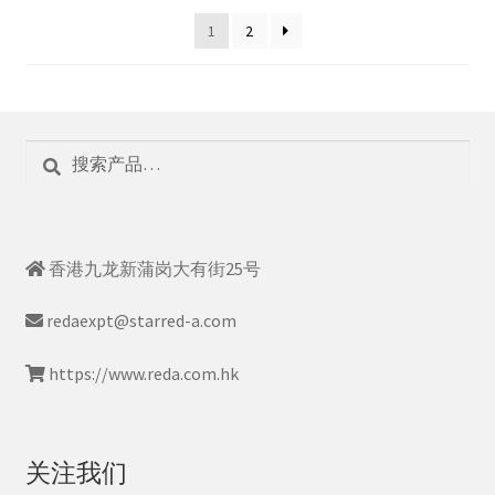
1
2
搜
搜
索：
索
香港九龙新蒲岗大有街25号
redaexpt@starred-a.com
https://www.reda.com.hk
关注我们