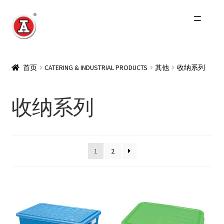
跳
跳
到
到
导
内
主页
航
容
首页
CATERING & INDUSTRIAL PRODUCTS
其他
收纳系列
关于我们
收纳系列
红A历史
Expand
产品
child
1
2
menu
最新资讯
其他品牌
零售商及分销商