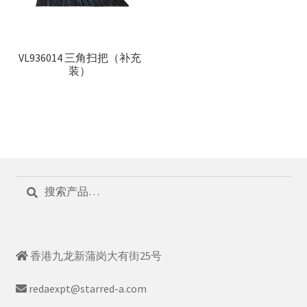
VL936014 三角扫把（补充
装）
搜
搜
索：
索
香港九龙新蒲岗大有街25号
redaexpt@starred-a.com