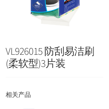
联络我们
Products
search
EN
繁
VL926015 防刮易洁刷
简
(柔软型)3片装
相关产品