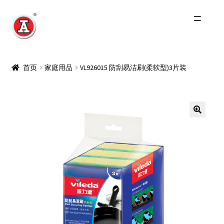
跳
跳
到
到
导
内
主页
航
容
首页
家庭用品
VL926015 防刮易洁刷(柔软型)3片装
关于我们
红A历史
Expand
产品
child
menu
最新资讯
其他品牌
零售商及分销商