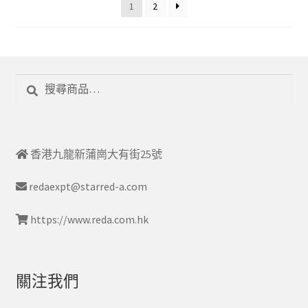
1
2
搜
搜
尋
尋
關
鍵
字:
香港九龍新蒲崗大有街25號
redaexpt@starred-a.com
https://www.reda.com.hk
關注我們