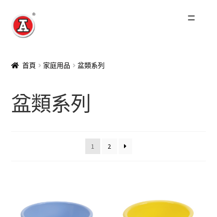
跳
跳
至
至
導
主
主頁
覽
要
首頁
家庭用品
盆類系列
列
內
關於我們
容
盆類系列
紅A歷史
展
產品
開
1
2
子
最新資訊
選
單
其他品牌
零售商及分銷商