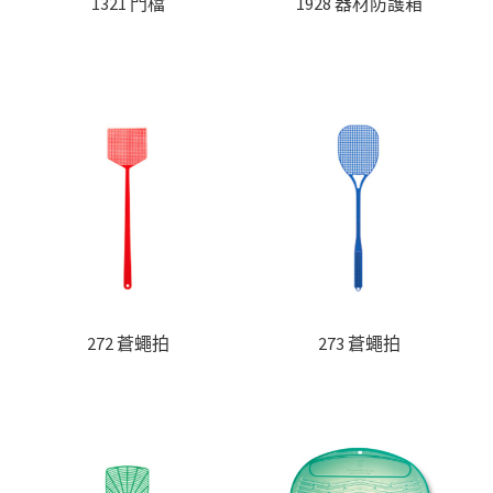
1321 門檔
1928 器材防護箱
272 蒼蠅拍
273 蒼蠅拍