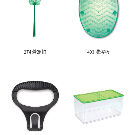
274 蒼蠅拍
403 洗濯板