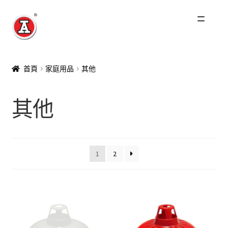
跳
跳
至
至
導
主
主頁
覽
要
首頁
家庭用品
其他
列
內
關於我們
容
其他
紅A歷史
展
產品
開
1
2
子
最新資訊
選
單
其他品牌
零售商及分銷商