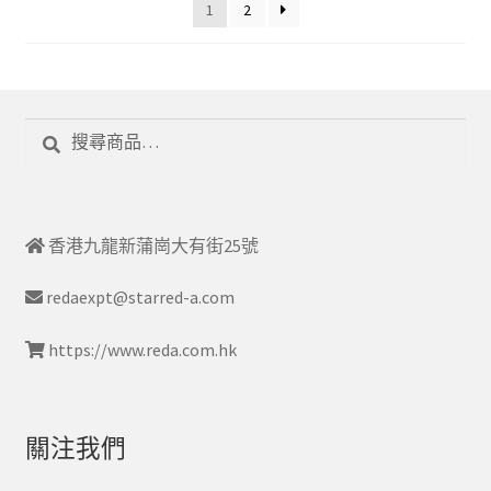
1
2
搜
搜
尋
尋
關
鍵
字:
香港九龍新蒲崗大有街25號
redaexpt@starred-a.com
https://www.reda.com.hk
關注我們