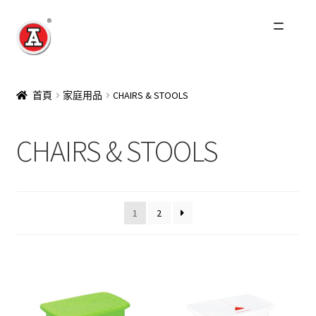
跳
跳
至
至
導
主
主頁
覽
要
首頁
家庭用品
CHAIRS & STOOLS
列
內
關於我們
容
CHAIRS & STOOLS
紅A歷史
展
產品
開
1
2
子
最新資訊
選
單
其他品牌
零售商及分銷商