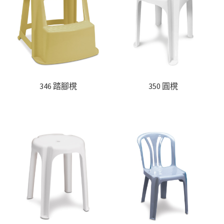
346 踏腳櫈
350 圓櫈