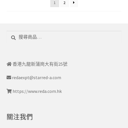
1
2
搜
搜
尋
尋
關
鍵
字:
香港九龍新蒲崗大有街25號
redaexpt@starred-a.com
https://www.reda.com.hk
關注我們