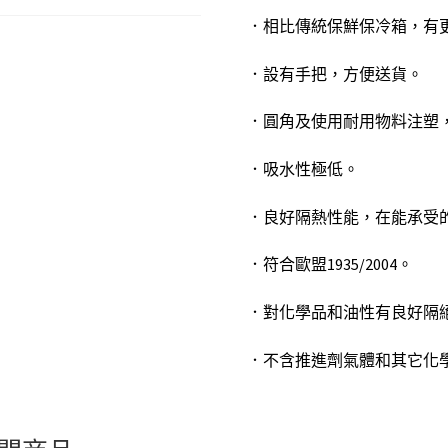
．
相比傳統保鮮保冷箱，有
．
設有手把，方便送貨。
．
圓角及使用耐用物料注塑，更
．
吸水性極低。
．
良好隔熱性能，在能承受
．
符合歐盟1935/2004。
．
對化學品和油性有良好隔
．
不含推進劑氣體和其它化學