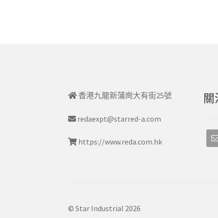
香港九龍新蒲崗大有街25號
關
redaexpt@starred-a.com
https://www.reda.com.hk
© Star Industrial 2026