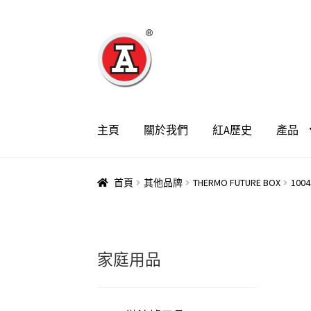
跳
跳
至
至
導
主
覽
要
列
內
容
主頁
關於我們
紅A歷史
產品
首頁
其他品牌
THERMO FUTURE BOX
100
家庭用品