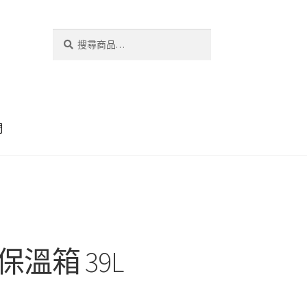
搜
搜
尋
尋
關
鍵
字:
們
3 保溫箱 39L