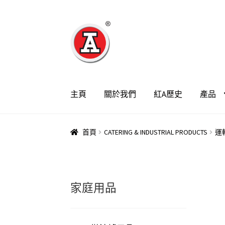
跳
跳
至
至
導
主
覽
要
列
內
容
主頁
關於我們
紅A歷史
產品
首頁
CATERING & INDUSTRIAL PRODUCTS
運
家庭用品