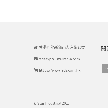
香港九龍新蒲崗大有街25號
關
redaexpt@starred-a.com
https://www.reda.com.hk
© Star Industrial 2026