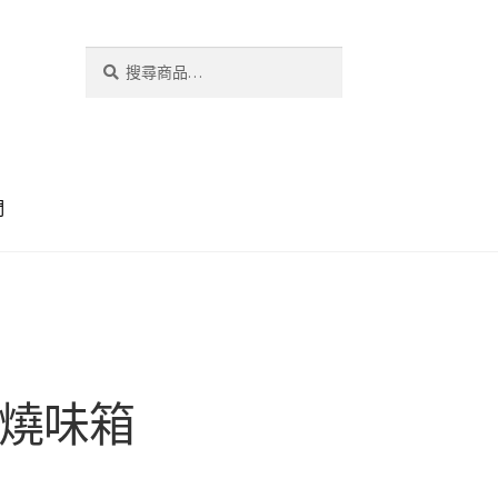
搜
搜
尋
尋
關
鍵
字:
們
B 燒味箱