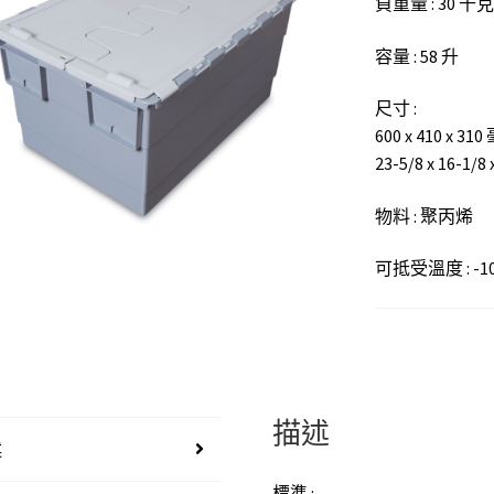
負重量 : 30 千克
容量 : 58 升
尺寸 :
600 x 410 x 31
23-5/8 x 16-1/8
物料 : 聚丙烯
可抵受溫度 : -10 
描述
述
標準 :