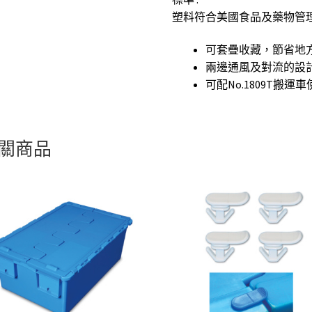
塑料符合美國食品及藥物管理局
可套疊收藏，節省地
兩邊通風及對流的設
可配No.1809T搬運
關商品