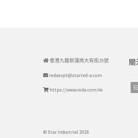
香港九龍新蒲崗大有街25號
關
redaexpt@starred-a.com
https://www.reda.com.hk
© Star Industrial 2026