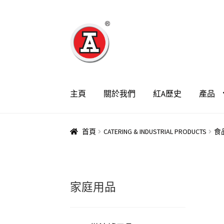
跳
跳
至
至
導
主
覽
要
列
內
容
主頁
關於我們
紅A歷史
產品
首頁
CATERING & INDUSTRIAL PRODUCTS
食
家庭用品