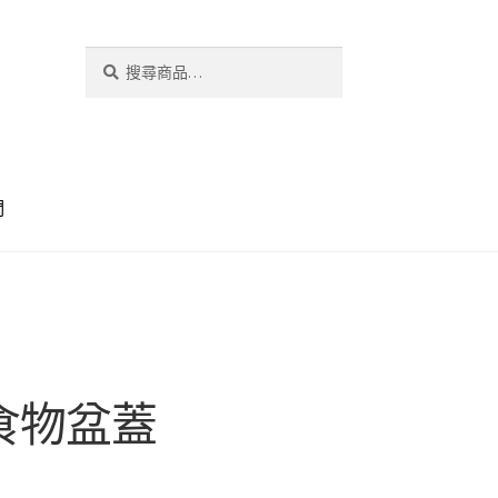
搜
搜
尋
尋
關
鍵
字:
們
A 食物盆蓋