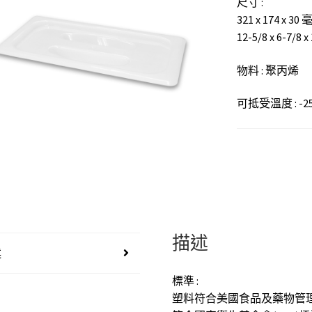
尺寸 :
321 x 174 x 30
12-5/8 x 6-7/8 x
物料 : 聚丙烯
可抵受溫度 : -25 
描述
述
標準 :
塑料符合美國食品及藥物管理局