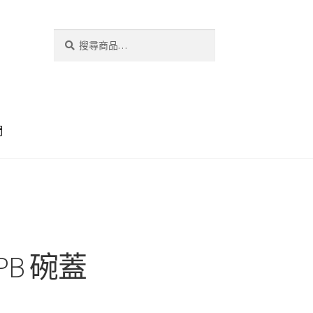
搜
搜
尋
尋
關
鍵
字:
們
CPB 碗蓋