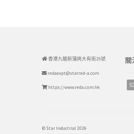
香港九龍新蒲崗大有街25號
關
redaexpt@starred-a.com
https://www.reda.com.hk
© Star Industrial 2026