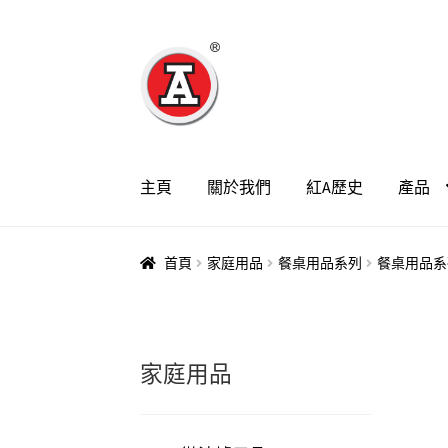
跳
跳
至
至
導
主
覽
要
列
內
容
主頁
關於我們
紅A歷史
產品
首頁
家庭用品
餐桌用品系列
餐桌用品系
家庭用品