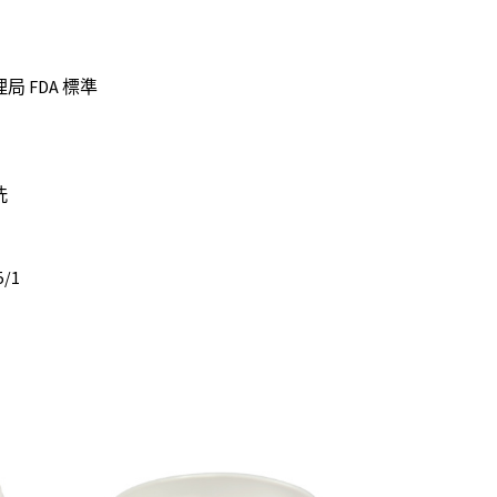
 FDA 標準
洗
5/1