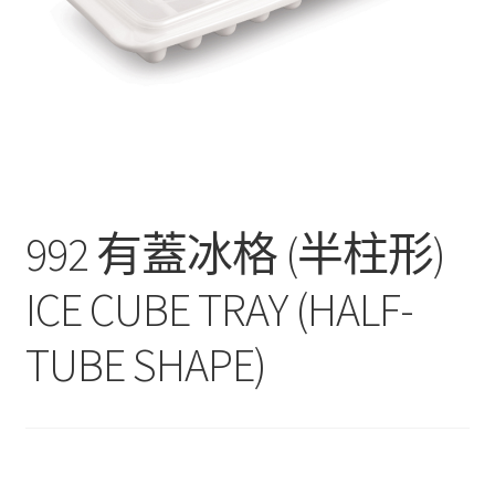
聯絡我們
Products
search
EN
繁
992 有蓋冰格 (半柱形)
簡
ICE CUBE TRAY (HALF-
TUBE SHAPE)