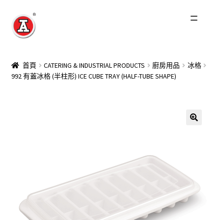
跳
跳
至
至
導
主
主頁
覽
要
首頁
CATERING & INDUSTRIAL PRODUCTS
廚房用品
冰格
列
內
992 有蓋冰格 (半柱形) ICE CUBE TRAY (HALF-TUBE SHAPE)
關於我們
容
紅A歷史
展
產品
開
子
最新資訊
選
單
其他品牌
零售商及分銷商