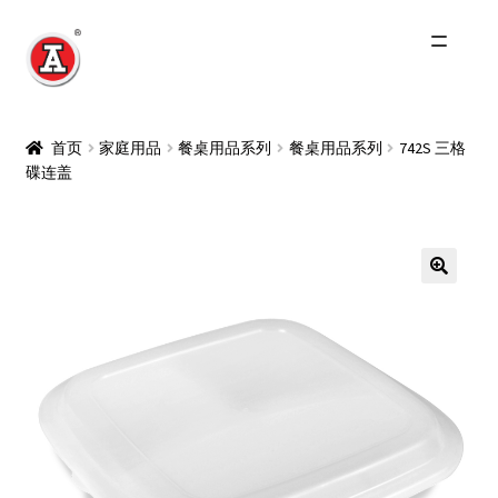
跳
跳
到
到
导
内
主页
航
容
首页
家庭用品
餐桌用品系列
餐桌用品系列
742S 三格
碟连盖
关于我们
红A历史
Expand
产品
child
menu
最新资讯
其他品牌
零售商及分销商