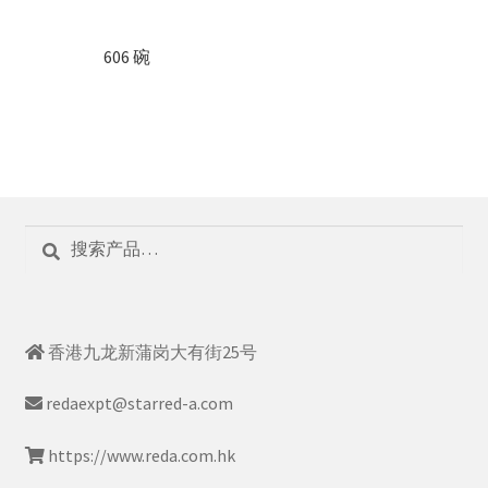
606 碗
搜
搜
索：
索
香港九龙新蒲岗大有街25号
redaexpt@starred-a.com
https://www.reda.com.hk