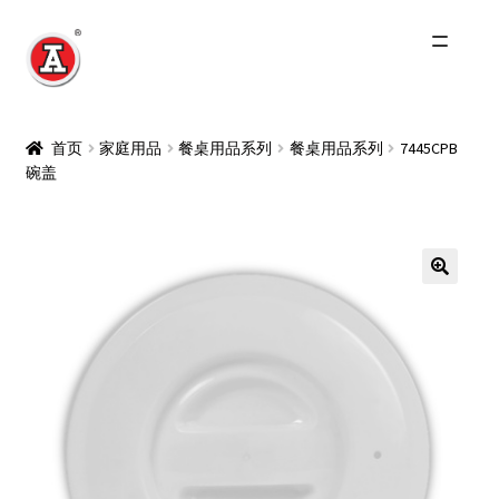
跳
跳
到
到
导
内
主页
航
容
首页
家庭用品
餐桌用品系列
餐桌用品系列
7445CPB
碗盖
关于我们
红A历史
Expand
产品
child
menu
最新资讯
其他品牌
零售商及分销商