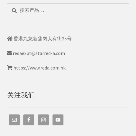
搜
搜
索：
索
香港九龙新蒲岗大有街25号
redaexpt@starred-a.com
https://www.reda.com.hk
关注我们